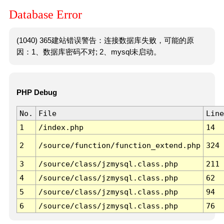
Database Error
(1040) 365建站错误警告：连接数据库失败，可能的原
因：1、数据库密码不对; 2、mysql未启动。
PHP Debug
No.
File
Line
1
/index.php
14
2
/source/function/function_extend.php
324
3
/source/class/jzmysql.class.php
211
4
/source/class/jzmysql.class.php
62
5
/source/class/jzmysql.class.php
94
6
/source/class/jzmysql.class.php
76