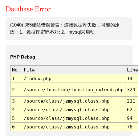
Database Error
(1040) 365建站错误警告：连接数据库失败，可能的原
因：1、数据库密码不对; 2、mysql未启动。
PHP Debug
No.
File
Line
1
/index.php
14
2
/source/function/function_extend.php
324
3
/source/class/jzmysql.class.php
211
4
/source/class/jzmysql.class.php
62
5
/source/class/jzmysql.class.php
94
6
/source/class/jzmysql.class.php
76