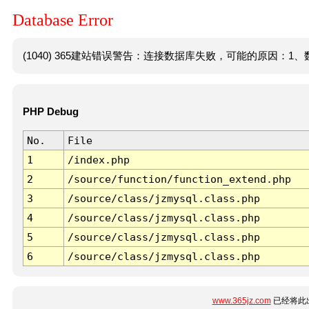
Database Error
(1040) 365建站错误警告：连接数据库失败，可能的原因：1、数
PHP Debug
No.
File
1
/index.php
2
/source/function/function_extend.php
3
/source/class/jzmysql.class.php
4
/source/class/jzmysql.class.php
5
/source/class/jzmysql.class.php
6
/source/class/jzmysql.class.php
www.365jz.com
已经将此