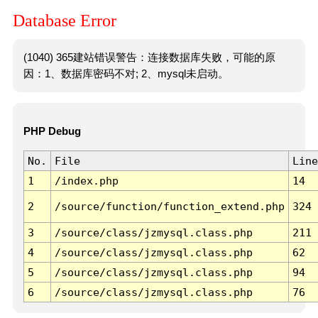
Database Error
(1040) 365建站错误警告：连接数据库失败，可能的原
因：1、数据库密码不对; 2、mysql未启动。
PHP Debug
No.
File
Line
1
/index.php
14
2
/source/function/function_extend.php
324
3
/source/class/jzmysql.class.php
211
4
/source/class/jzmysql.class.php
62
5
/source/class/jzmysql.class.php
94
6
/source/class/jzmysql.class.php
76