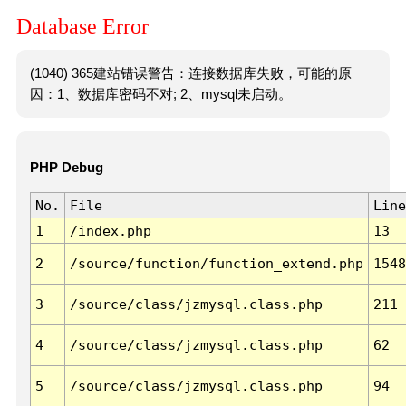
Database Error
(1040) 365建站错误警告：连接数据库失败，可能的原
因：1、数据库密码不对; 2、mysql未启动。
PHP Debug
No.
File
Line
1
/index.php
13
2
/source/function/function_extend.php
1548
3
/source/class/jzmysql.class.php
211
4
/source/class/jzmysql.class.php
62
5
/source/class/jzmysql.class.php
94