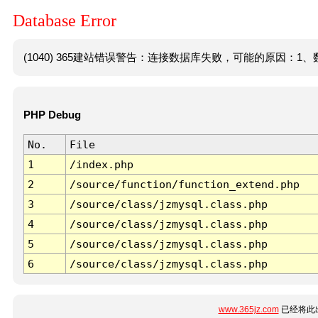
Database Error
(1040) 365建站错误警告：连接数据库失败，可能的原因：1、数
PHP Debug
No.
File
1
/index.php
2
/source/function/function_extend.php
3
/source/class/jzmysql.class.php
4
/source/class/jzmysql.class.php
5
/source/class/jzmysql.class.php
6
/source/class/jzmysql.class.php
www.365jz.com
已经将此