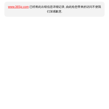
www.365jz.com
已经将此出错信息详细记录, 由此给您带来的访问不便我
们深感歉意.