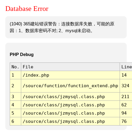
Database Error
(1040) 365建站错误警告：连接数据库失败，可能的原
因：1、数据库密码不对; 2、mysql未启动。
PHP Debug
No.
File
Line
1
/index.php
14
2
/source/function/function_extend.php
324
3
/source/class/jzmysql.class.php
211
4
/source/class/jzmysql.class.php
62
5
/source/class/jzmysql.class.php
94
6
/source/class/jzmysql.class.php
76