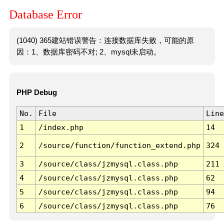
Database Error
(1040) 365建站错误警告：连接数据库失败，可能的原
因：1、数据库密码不对; 2、mysql未启动。
PHP Debug
No.
File
Line
1
/index.php
14
2
/source/function/function_extend.php
324
3
/source/class/jzmysql.class.php
211
4
/source/class/jzmysql.class.php
62
5
/source/class/jzmysql.class.php
94
6
/source/class/jzmysql.class.php
76