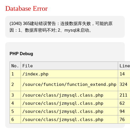
Database Error
(1040) 365建站错误警告：连接数据库失败，可能的原
因：1、数据库密码不对; 2、mysql未启动。
PHP Debug
No.
File
Line
1
/index.php
14
2
/source/function/function_extend.php
324
3
/source/class/jzmysql.class.php
211
4
/source/class/jzmysql.class.php
62
5
/source/class/jzmysql.class.php
94
6
/source/class/jzmysql.class.php
76