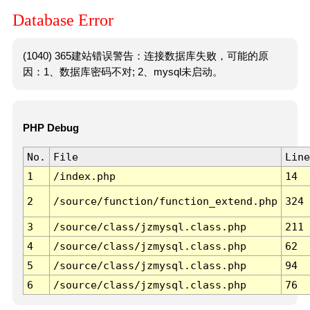
Database Error
(1040) 365建站错误警告：连接数据库失败，可能的原
因：1、数据库密码不对; 2、mysql未启动。
PHP Debug
No.
File
Line
1
/index.php
14
2
/source/function/function_extend.php
324
3
/source/class/jzmysql.class.php
211
4
/source/class/jzmysql.class.php
62
5
/source/class/jzmysql.class.php
94
6
/source/class/jzmysql.class.php
76