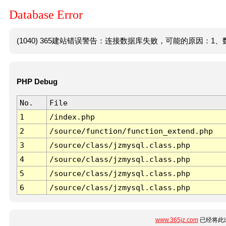
Database Error
(1040) 365建站错误警告：连接数据库失败，可能的原因：1、数
PHP Debug
No.
File
1
/index.php
2
/source/function/function_extend.php
3
/source/class/jzmysql.class.php
4
/source/class/jzmysql.class.php
5
/source/class/jzmysql.class.php
6
/source/class/jzmysql.class.php
www.365jz.com
已经将此