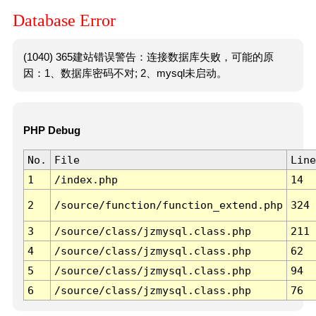
Database Error
(1040) 365建站错误警告：连接数据库失败，可能的原
因：1、数据库密码不对; 2、mysql未启动。
PHP Debug
No.
File
Line
1
/index.php
14
2
/source/function/function_extend.php
324
3
/source/class/jzmysql.class.php
211
4
/source/class/jzmysql.class.php
62
5
/source/class/jzmysql.class.php
94
6
/source/class/jzmysql.class.php
76