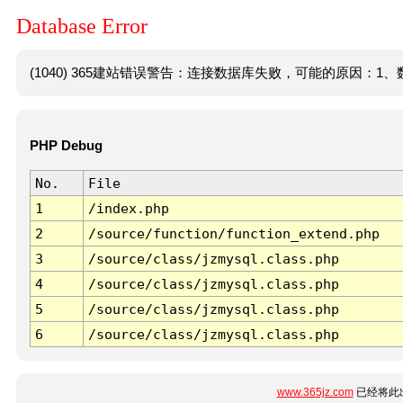
Database Error
(1040) 365建站错误警告：连接数据库失败，可能的原因：1、数
PHP Debug
No.
File
1
/index.php
2
/source/function/function_extend.php
3
/source/class/jzmysql.class.php
4
/source/class/jzmysql.class.php
5
/source/class/jzmysql.class.php
6
/source/class/jzmysql.class.php
www.365jz.com
已经将此