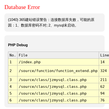
Database Error
(1040) 365建站错误警告：连接数据库失败，可能的原
因：1、数据库密码不对; 2、mysql未启动。
PHP Debug
No.
File
Line
1
/index.php
14
2
/source/function/function_extend.php
324
3
/source/class/jzmysql.class.php
211
4
/source/class/jzmysql.class.php
62
5
/source/class/jzmysql.class.php
94
6
/source/class/jzmysql.class.php
76