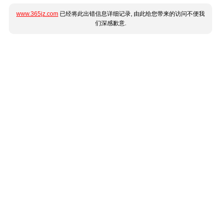
www.365jz.com
已经将此出错信息详细记录, 由此给您带来的访问不便我
们深感歉意.