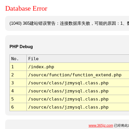
Database Error
(1040) 365建站错误警告：连接数据库失败，可能的原因：1、数
PHP Debug
No.
File
1
/index.php
2
/source/function/function_extend.php
3
/source/class/jzmysql.class.php
4
/source/class/jzmysql.class.php
5
/source/class/jzmysql.class.php
6
/source/class/jzmysql.class.php
www.365jz.com
已经将此