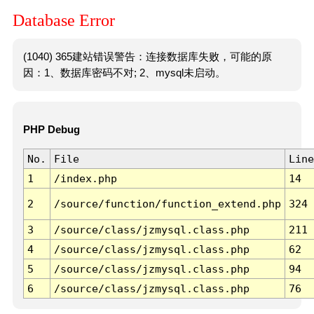
Database Error
(1040) 365建站错误警告：连接数据库失败，可能的原
因：1、数据库密码不对; 2、mysql未启动。
PHP Debug
No.
File
Line
1
/index.php
14
2
/source/function/function_extend.php
324
3
/source/class/jzmysql.class.php
211
4
/source/class/jzmysql.class.php
62
5
/source/class/jzmysql.class.php
94
6
/source/class/jzmysql.class.php
76