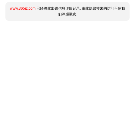
www.365jz.com
已经将此出错信息详细记录, 由此给您带来的访问不便我
们深感歉意.