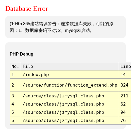
Database Error
(1040) 365建站错误警告：连接数据库失败，可能的原
因：1、数据库密码不对; 2、mysql未启动。
PHP Debug
No.
File
Line
1
/index.php
14
2
/source/function/function_extend.php
324
3
/source/class/jzmysql.class.php
211
4
/source/class/jzmysql.class.php
62
5
/source/class/jzmysql.class.php
94
6
/source/class/jzmysql.class.php
76