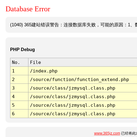
Database Error
(1040) 365建站错误警告：连接数据库失败，可能的原因：1、数
PHP Debug
No.
File
1
/index.php
2
/source/function/function_extend.php
3
/source/class/jzmysql.class.php
4
/source/class/jzmysql.class.php
5
/source/class/jzmysql.class.php
6
/source/class/jzmysql.class.php
www.365jz.com
已经将此