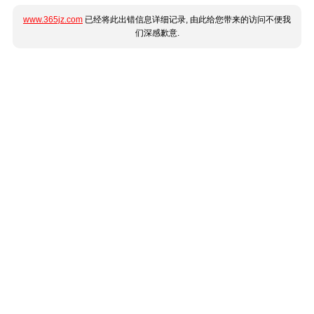
www.365jz.com
已经将此出错信息详细记录, 由此给您带来的访问不便我
们深感歉意.