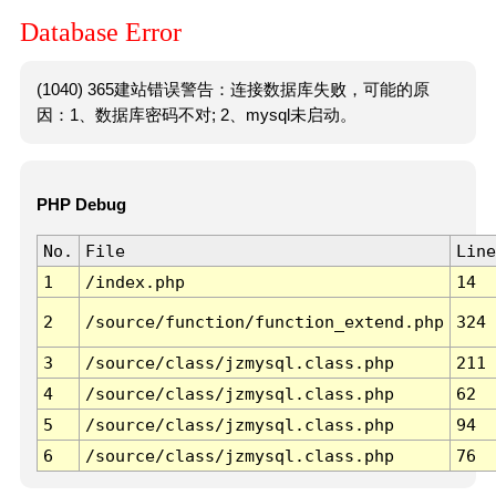
Database Error
(1040) 365建站错误警告：连接数据库失败，可能的原
因：1、数据库密码不对; 2、mysql未启动。
PHP Debug
No.
File
Line
1
/index.php
14
2
/source/function/function_extend.php
324
3
/source/class/jzmysql.class.php
211
4
/source/class/jzmysql.class.php
62
5
/source/class/jzmysql.class.php
94
6
/source/class/jzmysql.class.php
76