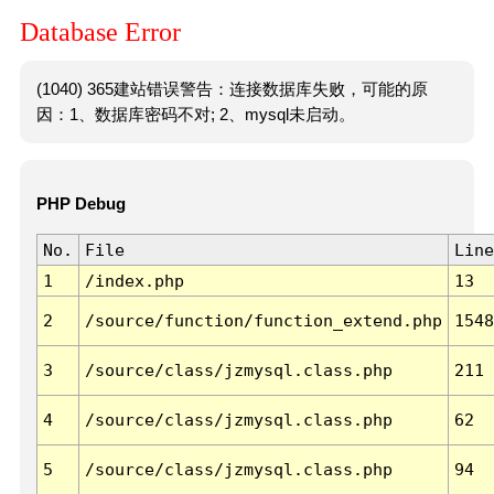
Database Error
(1040) 365建站错误警告：连接数据库失败，可能的原
因：1、数据库密码不对; 2、mysql未启动。
PHP Debug
No.
File
Line
1
/index.php
13
2
/source/function/function_extend.php
1548
3
/source/class/jzmysql.class.php
211
4
/source/class/jzmysql.class.php
62
5
/source/class/jzmysql.class.php
94