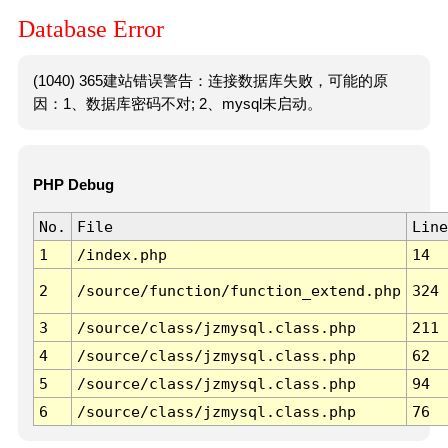
Database Error
(1040) 365建站错误警告：连接数据库失败，可能的原
因：1、数据库密码不对; 2、mysql未启动。
PHP Debug
No.
File
Line
1
/index.php
14
2
/source/function/function_extend.php
324
3
/source/class/jzmysql.class.php
211
4
/source/class/jzmysql.class.php
62
5
/source/class/jzmysql.class.php
94
6
/source/class/jzmysql.class.php
76