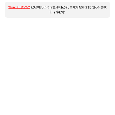
www.365jz.com
已经将此出错信息详细记录, 由此给您带来的访问不便我
们深感歉意.