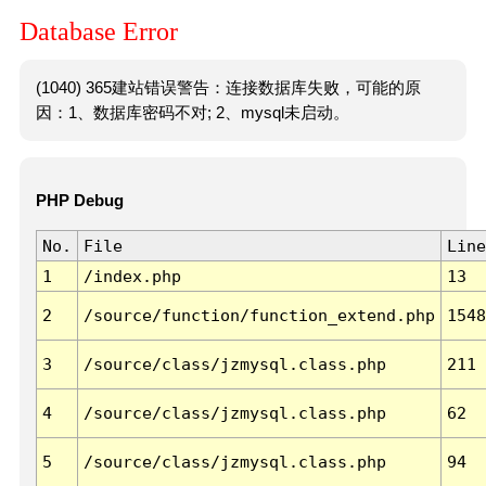
Database Error
(1040) 365建站错误警告：连接数据库失败，可能的原
因：1、数据库密码不对; 2、mysql未启动。
PHP Debug
No.
File
Line
1
/index.php
13
2
/source/function/function_extend.php
1548
3
/source/class/jzmysql.class.php
211
4
/source/class/jzmysql.class.php
62
5
/source/class/jzmysql.class.php
94