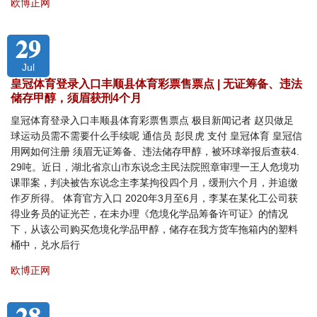
欧博正网
29
Jul
皇冠体育登录入口丰顺县体育彩票售票点 | 无证筹备、违法
储存甲醇，须眉获刑4个月
皇冠体育登录入口丰顺县体育彩票售票点 极目新闻记者 赵贝做足
球运动员需不需要什么手续呢 通信员 彭艮虎 支付 皇冠体育 皇冠信
用网如何注册 须眉无证筹备、违法储存甲醇，被环球举报后查获4.
29吨。近日，湖北省京山市东说念主民法院照章审理一王人危境功
课罪案，判决被告东说念主李某拘役四个月，缓刑六个月，并追缴
作歹所得。 体育官方入口 2020年3月至6月，李某在某化工公司获
得业务员的证光芒，在未办理《危境化学品筹备许可证》的情况
下，从该公司购买危境化学品甲醇，储存在我方货车拖箱内的塑料
桶中，兑水后行
欧博正网
28