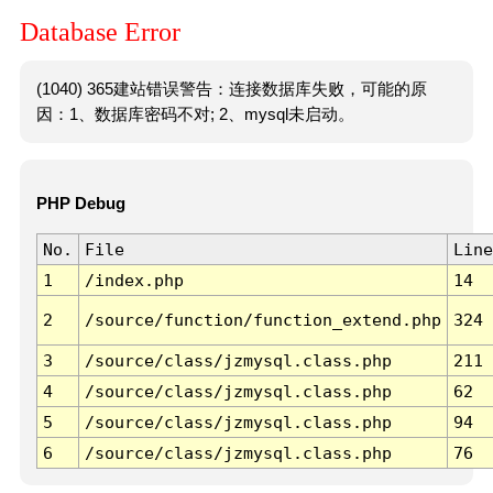
Database Error
(1040) 365建站错误警告：连接数据库失败，可能的原
因：1、数据库密码不对; 2、mysql未启动。
PHP Debug
No.
File
Line
1
/index.php
14
2
/source/function/function_extend.php
324
3
/source/class/jzmysql.class.php
211
4
/source/class/jzmysql.class.php
62
5
/source/class/jzmysql.class.php
94
6
/source/class/jzmysql.class.php
76