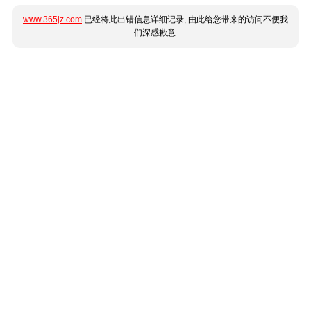
www.365jz.com
已经将此出错信息详细记录, 由此给您带来的访问不便我
们深感歉意.