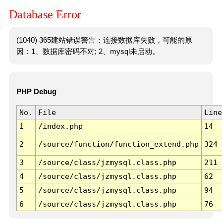
Database Error
(1040) 365建站错误警告：连接数据库失败，可能的原
因：1、数据库密码不对; 2、mysql未启动。
PHP Debug
No.
File
Line
1
/index.php
14
2
/source/function/function_extend.php
324
3
/source/class/jzmysql.class.php
211
4
/source/class/jzmysql.class.php
62
5
/source/class/jzmysql.class.php
94
6
/source/class/jzmysql.class.php
76