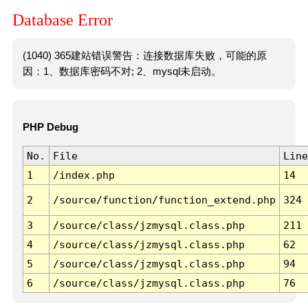
Database Error
(1040) 365建站错误警告：连接数据库失败，可能的原
因：1、数据库密码不对; 2、mysql未启动。
PHP Debug
No.
File
Line
1
/index.php
14
2
/source/function/function_extend.php
324
3
/source/class/jzmysql.class.php
211
4
/source/class/jzmysql.class.php
62
5
/source/class/jzmysql.class.php
94
6
/source/class/jzmysql.class.php
76