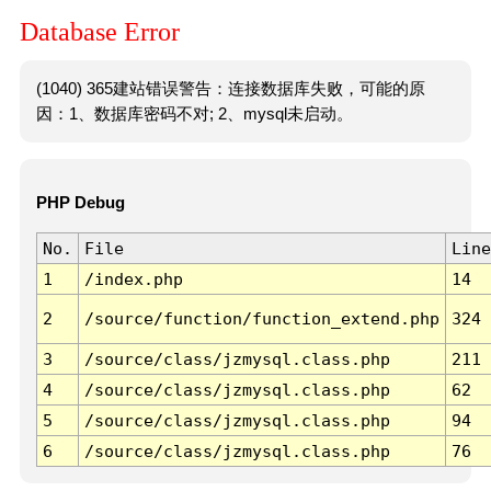
Database Error
(1040) 365建站错误警告：连接数据库失败，可能的原
因：1、数据库密码不对; 2、mysql未启动。
PHP Debug
No.
File
Line
1
/index.php
14
2
/source/function/function_extend.php
324
3
/source/class/jzmysql.class.php
211
4
/source/class/jzmysql.class.php
62
5
/source/class/jzmysql.class.php
94
6
/source/class/jzmysql.class.php
76