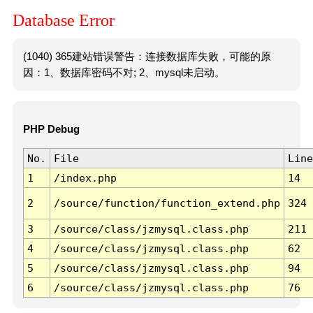
Database Error
(1040) 365建站错误警告：连接数据库失败，可能的原
因：1、数据库密码不对; 2、mysql未启动。
PHP Debug
No.
File
Line
1
/index.php
14
2
/source/function/function_extend.php
324
3
/source/class/jzmysql.class.php
211
4
/source/class/jzmysql.class.php
62
5
/source/class/jzmysql.class.php
94
6
/source/class/jzmysql.class.php
76