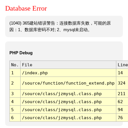
Database Error
(1040) 365建站错误警告：连接数据库失败，可能的原
因：1、数据库密码不对; 2、mysql未启动。
PHP Debug
No.
File
Line
1
/index.php
14
2
/source/function/function_extend.php
324
3
/source/class/jzmysql.class.php
211
4
/source/class/jzmysql.class.php
62
5
/source/class/jzmysql.class.php
94
6
/source/class/jzmysql.class.php
76