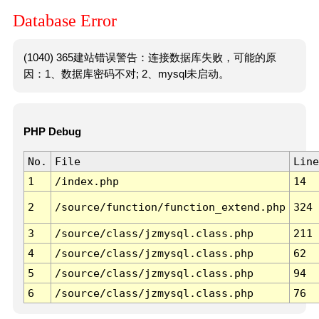
Database Error
(1040) 365建站错误警告：连接数据库失败，可能的原
因：1、数据库密码不对; 2、mysql未启动。
PHP Debug
No.
File
Line
1
/index.php
14
2
/source/function/function_extend.php
324
3
/source/class/jzmysql.class.php
211
4
/source/class/jzmysql.class.php
62
5
/source/class/jzmysql.class.php
94
6
/source/class/jzmysql.class.php
76