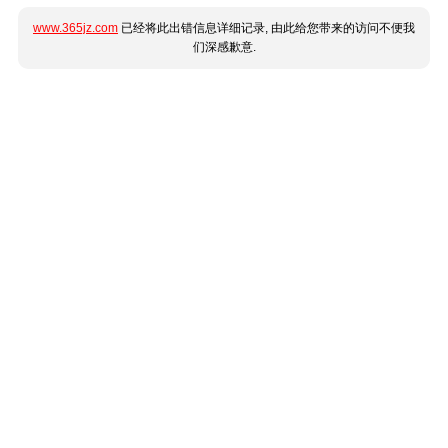
www.365jz.com
已经将此出错信息详细记录, 由此给您带来的访问不便我
们深感歉意.