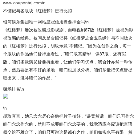
www.coupontaj.com\n
不惦记与各版块《红楼梦》进行比拟
银河娱乐集团唯一网站
皇冠信用盘要押金吗
\n
《红楼梦》屡次被改编成影视剧，而电视剧87版《红楼梦》被视为影
视改编的经典。被问及是否惦记将《红楼梦之金玉良缘》与不同版块
的《红楼梦》进行比拟，胡玫示意“不惦记。”因为在创作之前，每一
个版块的作品他们皆持重看过，“咱们取其精华，像87版，还有62
版，咱们条款演员皆要持重看，让他们学习优点，我合计亦然一种传
承，然后要是有不好的场地，咱们也加以分析。咱们尽量把优点皆提
取出来，滋补咱们的作品。”
赌场排名\n
\n
胡玫直言，她只念念尽心奋勉把片子拍好，“讲竟然话，咱们只可作念
咱们念念作念的，然则不成要咱们念念要的，我觉适应今应该把言语
权交给不雅众了，咱们只可说这是诚心之作，咱们如实水平有限，然