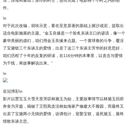
法，压缩和重组了原作的时空，进而完成了电影两个小时之内的创
作。
\n
对于此次改编，胡玫示意，要在至意原著的基础上握沙成泥，提取出
适合电影施展的主题。“金玉良缘是一个脍炙东谈主口的谚语，像一个
豪华美丽的虚幻，咱们用金玉良缘来点题。一个寰球眷的斗争，覆没
了宝黛钗三个东谈主的爱情，出卖了这三个东谈主芳华的好意思好，
咱们历程了十年的反复的研读，在116分钟的本事里，以贪念与爱情
为干线，将故事解说出来。”
\n
皇冠博彩
\n
影片以贾宝玉大雪天里哭叹林黛玉为始，主要故事情节以林黛玉回府
奔丧为开篇，揭秘了王熙凤贪没林如海家产修建大不雅园，而最终又
出卖了宝黛两小无猜的爱情，设调包计，迎娶宝钗，逼死黛玉，最终
情散东谈主悲。