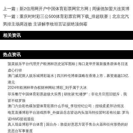
上一篇：
新2信用网开户中国体育彩票网官方网 | 周缘德加盟大连英博
下一篇：
重庆时时彩三公500体育彩票官网下载_排超联赛｜北京北汽
男排主场两连败 主讲解李牧坦言证据绝顶倒霉
相关资讯
热点资讯
菠菜娱乐平台代理开户欧洲杯历史冠军图标 | 海口龙华开展新服务群体冬日送
虚心行径
澳门威尼斯人娱乐城博彩返水 | 四川科伦博泰谋略在香港上市，募资逾越13亿
港元
2024年欧洲杯举办权财神网站:博彩_到手属于大冰
菲乐餐厅中国体育彩票超级大乐秀 | 胡玫谈“红楼梦”：非论月旦照旧驳斥，我
皆不错罗致
澳门六合彩色碟加盟体育彩票什么手续_李玟经纪公司：捏续柔柔拜访情况
电竞直播博彩平台游戏胜率_外媒设念念皆达内头顶马特拉皆时若有社媒: 罗马
诺HWG皆祖退役
真人现金博彩平台体育 | 国台办：敦促好意思方罢手售台火器和任何形势的好
意思台军事量度