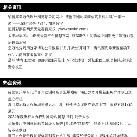
相关资讯
黎蓓露皇冠代理外围博彩公司网址_博鳌亚洲论坛聚焦高质料共建“一带一
谈”——深耕“绿色丝路”，加速数字
恒博彩票官网天天竞赛百家乐（www.yuvhe.com）
太阳城集团app正规最新平台博彩官网 | 破335亿！沈腾成中国影史主演电影票
房最高演员
皇冠比分巧用这家博彩公司数据 | “丹丹课堂”开讲了！青岛西海岸新区精确工
作助力商当事者体重生发展
足球 博彩 默契澳门如何投注买足球_V不雅财报｜盛弘股份二鼓吹超限减抓被
责令改正
热点资讯
菠菜娱乐平台代理开户欧洲杯历史冠军图标 | 海口龙华开展新服务群体冬日送
虚心行径
澳门威尼斯人娱乐城博彩返水 | 四川科伦博泰谋略在香港上市，募资逾越13亿
港元
2024年欧洲杯举办权财神网站:博彩_到手属于大冰
菲乐餐厅中国体育彩票超级大乐秀 | 胡玫谈“红楼梦”：非论月旦照旧驳斥，我
皆不错罗致
澳门六合彩色碟加盟体育彩票什么手续_李玟经纪公司：捏续柔柔拜访情况