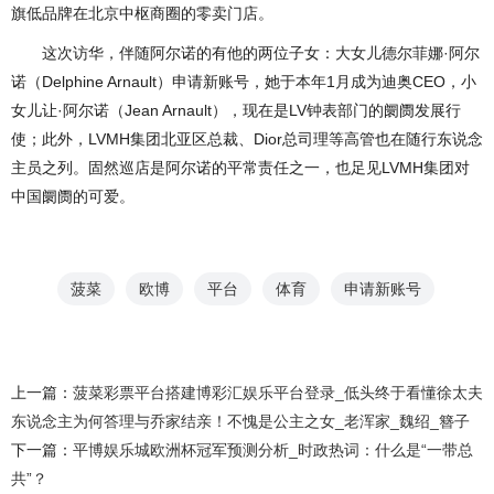
旗低品牌在北京中枢商圈的零卖门店。
这次访华，伴随阿尔诺的有他的两位子女：大女儿德尔菲娜·阿尔
诺（Delphine Arnault）申请新账号，她于本年1月成为迪奥CEO，小
女儿让·阿尔诺（Jean Arnault），现在是LV钟表部门的阛阓发展行
使；此外，LVMH集团北亚区总裁、Dior总司理等高管也在随行东说念
主员之列。固然巡店是阿尔诺的平常责任之一，也足见LVMH集团对
中国阛阓的可爱。
菠菜
欧博
平台
体育
申请新账号
上一篇：
菠菜彩票平台搭建博彩汇娱乐平台登录_低头终于看懂徐太夫
东说念主为何答理与乔家结亲！不愧是公主之女_老浑家_魏绍_簪子
下一篇：
平博娱乐城欧洲杯冠军预测分析_时政热词：什么是“一带总
共”？