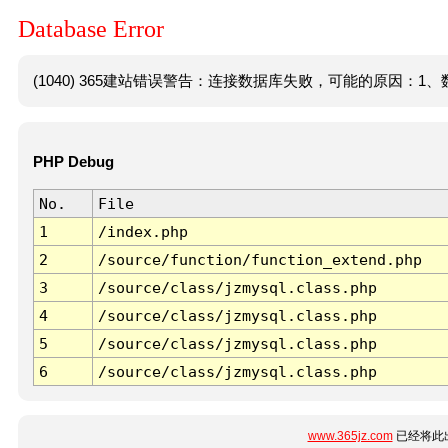
Database Error
(1040) 365建站错误警告：连接数据库失败，可能的原因：1、数
PHP Debug
No.
File
1
/index.php
2
/source/function/function_extend.php
3
/source/class/jzmysql.class.php
4
/source/class/jzmysql.class.php
5
/source/class/jzmysql.class.php
6
/source/class/jzmysql.class.php
www.365jz.com
已经将此