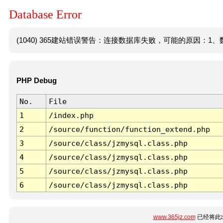
Database Error
(1040) 365建站错误警告：连接数据库失败，可能的原因：1、数
PHP Debug
No.
File
1
/index.php
2
/source/function/function_extend.php
3
/source/class/jzmysql.class.php
4
/source/class/jzmysql.class.php
5
/source/class/jzmysql.class.php
6
/source/class/jzmysql.class.php
www.365jz.com
已经将此