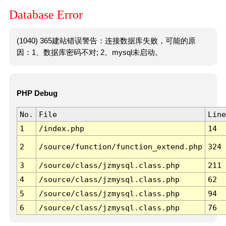
Database Error
(1040) 365建站错误警告：连接数据库失败，可能的原
因：1、数据库密码不对; 2、mysql未启动。
PHP Debug
No.
File
Line
1
/index.php
14
2
/source/function/function_extend.php
324
3
/source/class/jzmysql.class.php
211
4
/source/class/jzmysql.class.php
62
5
/source/class/jzmysql.class.php
94
6
/source/class/jzmysql.class.php
76