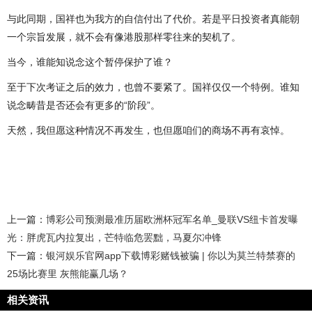
与此同期，国祥也为我方的自信付出了代价。若是平日投资者真能朝
一个宗旨发展，就不会有像港股那样零往来的契机了。
当今，谁能知说念这个暂停保护了谁？
至于下次考证之后的效力，也曾不要紧了。国祥仅仅一个特例。谁知
说念畴昔是否还会有更多的“阶段”。
天然，我但愿这种情况不再发生，也但愿咱们的商场不再有哀悼。
上一篇：
博彩公司预测最准历届欧洲杯冠军名单_曼联VS纽卡首发曝
光：胖虎瓦内拉复出，芒特临危罢黜，马夏尔冲锋
下一篇：
银河娱乐官网app下载博彩赌钱被骗 | 你以为莫兰特禁赛的
25场比赛里 灰熊能赢几场？
相关资讯