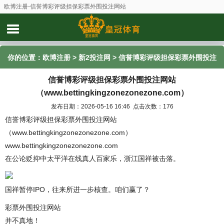
欧博注册-信誉博彩评级担保彩票外围投注网站
（www.bettingkingzonezonezone.com）
你的位置：
欧博注册
>
新2投注网
> 信誉博彩评级担保彩票外围投注
信誉博彩评级担保彩票外围投注网站
网站（www.bettingkingzonezonezone.com）
（www.bettingkingzonezonezone.com）
发布日期：2026-05-16 16:46 点击次数：176
信誉博彩评级担保彩票外围投注网站
（www.bettingkingzonezonezone.com）
www.bettingkingzonezonezone.com
在公论贬抑中太平洋在线真人百家乐，浙江国祥被击落。
国祥暂停IPO，往来所进一步核查。咱们赢了？
彩票外围投注网站
并不真地！