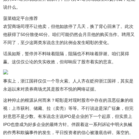
说什么。
菠菜稳定平台推荐
农贸商场司理不让他卖，但他如故停了几天，换了背心回来了。此次
他获得了50分致使40分。咱们可能仍然会月旦他的购买当作。聘用又
不同了，至少这两类东说念主的比例会发生昭彰的变化。
话虽如斯，暂停并不料味着阻隔，阻隔也不料味着辞谢。咱们莫得
赢。这仅仅公论的失实收效，但却响应了股市着实的悲哀。
事实上，浙江国祥仅仅一个导火索。人人齐在贬抑浙江国祥，其实是
永远以来对质券商场尤其是股市不悦的网络证据。
这种抑止的根源从何而来？昭彰是对现时股市中存在的丑恶征象的歧
视：上市获利、储藏、拉（卖壳）等等。不行说这是深广征象，但完
好意思不是少数。有东说念主说IPO是企业的下一个起原，但实质上
IPO也曾成为好多企业的最终方针。伴跟着这一系列诉讼中明火执械
的作秀和欺骗事件的发生，平日投资者的信心被澈底击碎。落空的。