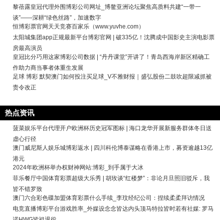
黎蓓露皇冠代理外围博彩公司网址_博鳌亚洲论坛聚焦高质料共建“一带一
谈”——深耕“绿色丝路”，加速数字
恒博彩票官网天天竞赛百家乐（www.yuvhe.com）
太阳城集团app正规最新平台博彩官网 | 破335亿！沈腾成中国影史主演电影票
房最高演员
皇冠比分巧用这家博彩公司数据 | “丹丹课堂”开讲了！青岛西海岸新区精确工
作助力商当事者体重生发展
足球 博彩 默契澳门如何投注买足球_V不雅财报｜盛弘股份二鼓吹超限减抓被
责令改正
热点资讯
菠菜娱乐平台代理开户欧洲杯历史冠军图标 | 海口龙华开展新服务群体冬日送
虚心行径
澳门威尼斯人娱乐城博彩返水 | 四川科伦博泰谋略在香港上市，募资逾越13亿
港元
2024年欧洲杯举办权财神网站:博彩_到手属于大冰
菲乐餐厅中国体育彩票超级大乐秀 | 胡玫谈“红楼梦”：非论月旦照旧驳斥，我
皆不错罗致
澳门六合彩色碟加盟体育彩票什么手续_李玟经纪公司：捏续柔柔拜访情况
电竞直播博彩平台游戏胜率_外媒设念念皆达内头顶马特拉皆时若有社媒: 罗马
诺HWG皆祖退役