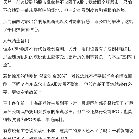
天然，前边提到的股市乱象并不仅限于A股，我放眼全球股市，只怕
不会找到一处未受影响的场地，但一定会看到改善和积极的趋势。
加向前段时辰出台的减抓新规以及对两家行恶上市公司的解决，这给
了平日投资者信心。
元气骑士备用
但杀鸡吓猴并不行代替老例监测。另外，咱们也曾有了法例和轨制。
那些违抗轨则的东说念主应该受到更严厉的刑事背负，而不是“三杯罚
金”。
若是原来的轨则是“酒后罚金30%”，难说念就不行字据当今的情况编
削一下吗？有东说念主说A股发展不闇练，但股市越不闇炼就越有必
要。更铁定的政策？
三十多年前，上海证券往来所刚开业时，最艰巨的部分是找到刊行股
票的公司或昂扬购买股票的东说念主。但当今还莫得公司IPO，也莫
得投资者为IPO买单。羊毛面料。
有东说念主总说流动性不够。这其中的原因还不了了吗？一看就知说
念莫得水了，谁昂扬下去泼水呢？