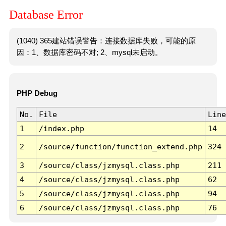
Database Error
(1040) 365建站错误警告：连接数据库失败，可能的原
因：1、数据库密码不对; 2、mysql未启动。
PHP Debug
No.
File
Line
1
/index.php
14
2
/source/function/function_extend.php
324
3
/source/class/jzmysql.class.php
211
4
/source/class/jzmysql.class.php
62
5
/source/class/jzmysql.class.php
94
6
/source/class/jzmysql.class.php
76