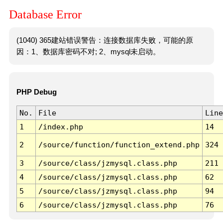
Database Error
(1040) 365建站错误警告：连接数据库失败，可能的原
因：1、数据库密码不对; 2、mysql未启动。
PHP Debug
No.
File
Line
1
/index.php
14
2
/source/function/function_extend.php
324
3
/source/class/jzmysql.class.php
211
4
/source/class/jzmysql.class.php
62
5
/source/class/jzmysql.class.php
94
6
/source/class/jzmysql.class.php
76