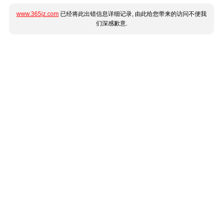
www.365jz.com
已经将此出错信息详细记录, 由此给您带来的访问不便我
们深感歉意.