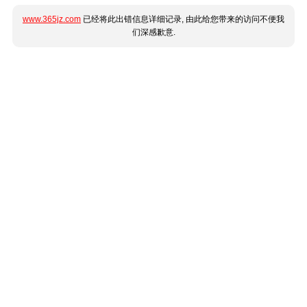
www.365jz.com
已经将此出错信息详细记录, 由此给您带来的访问不便我
们深感歉意.