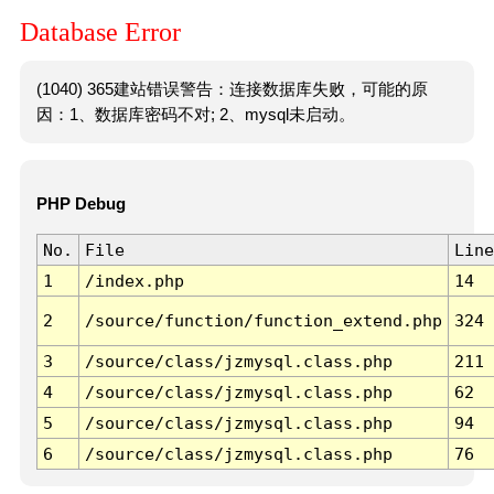
Database Error
(1040) 365建站错误警告：连接数据库失败，可能的原
因：1、数据库密码不对; 2、mysql未启动。
PHP Debug
No.
File
Line
1
/index.php
14
2
/source/function/function_extend.php
324
3
/source/class/jzmysql.class.php
211
4
/source/class/jzmysql.class.php
62
5
/source/class/jzmysql.class.php
94
6
/source/class/jzmysql.class.php
76