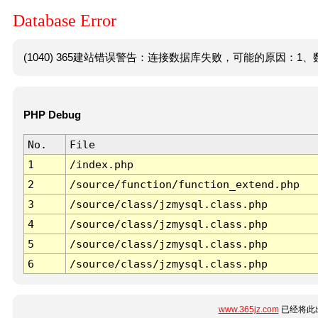
Database Error
(1040) 365建站错误警告：连接数据库失败，可能的原因：1、数
PHP Debug
No.
File
1
/index.php
2
/source/function/function_extend.php
3
/source/class/jzmysql.class.php
4
/source/class/jzmysql.class.php
5
/source/class/jzmysql.class.php
6
/source/class/jzmysql.class.php
www.365jz.com
已经将此