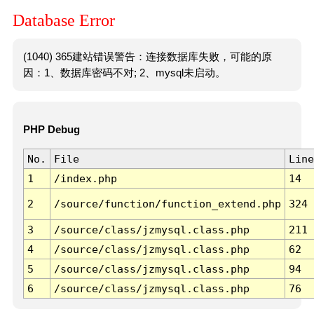
Database Error
(1040) 365建站错误警告：连接数据库失败，可能的原
因：1、数据库密码不对; 2、mysql未启动。
PHP Debug
No.
File
Line
1
/index.php
14
2
/source/function/function_extend.php
324
3
/source/class/jzmysql.class.php
211
4
/source/class/jzmysql.class.php
62
5
/source/class/jzmysql.class.php
94
6
/source/class/jzmysql.class.php
76