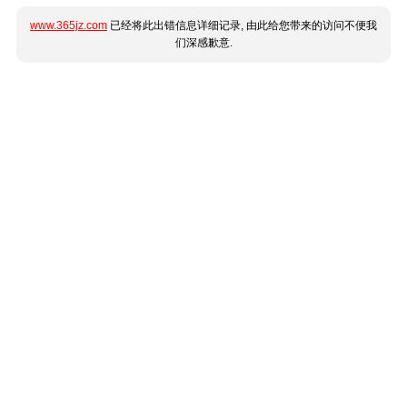
www.365jz.com
已经将此出错信息详细记录, 由此给您带来的访问不便我
们深感歉意.