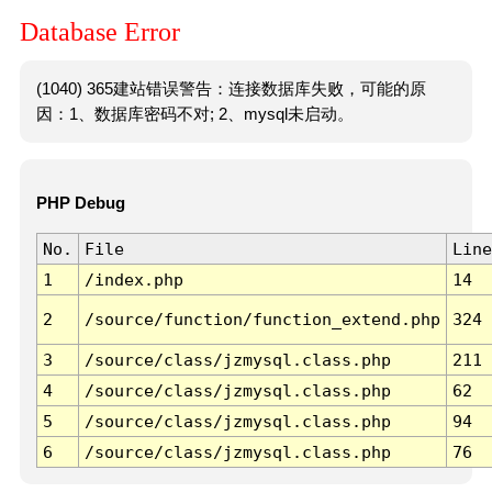
Database Error
(1040) 365建站错误警告：连接数据库失败，可能的原
因：1、数据库密码不对; 2、mysql未启动。
PHP Debug
No.
File
Line
1
/index.php
14
2
/source/function/function_extend.php
324
3
/source/class/jzmysql.class.php
211
4
/source/class/jzmysql.class.php
62
5
/source/class/jzmysql.class.php
94
6
/source/class/jzmysql.class.php
76