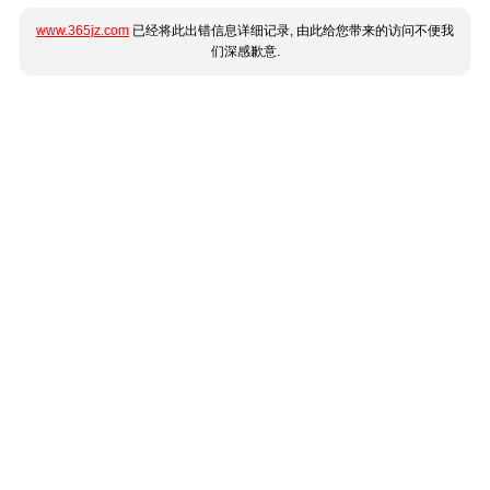
www.365jz.com
已经将此出错信息详细记录, 由此给您带来的访问不便我
们深感歉意.