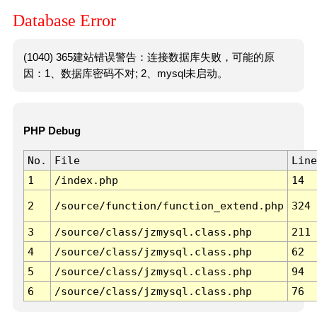
Database Error
(1040) 365建站错误警告：连接数据库失败，可能的原
因：1、数据库密码不对; 2、mysql未启动。
PHP Debug
No.
File
Line
1
/index.php
14
2
/source/function/function_extend.php
324
3
/source/class/jzmysql.class.php
211
4
/source/class/jzmysql.class.php
62
5
/source/class/jzmysql.class.php
94
6
/source/class/jzmysql.class.php
76