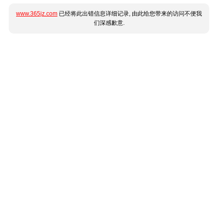
www.365jz.com
已经将此出错信息详细记录, 由此给您带来的访问不便我
们深感歉意.