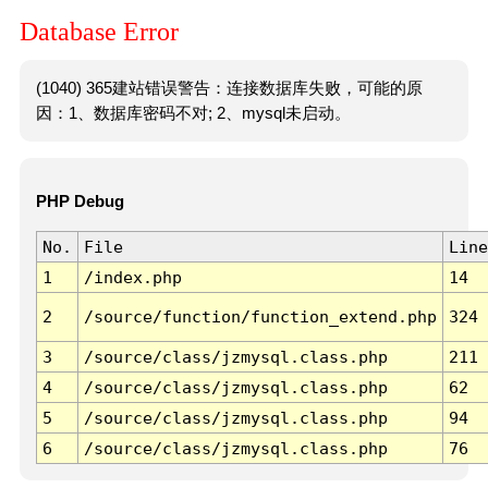
Database Error
(1040) 365建站错误警告：连接数据库失败，可能的原
因：1、数据库密码不对; 2、mysql未启动。
PHP Debug
No.
File
Line
1
/index.php
14
2
/source/function/function_extend.php
324
3
/source/class/jzmysql.class.php
211
4
/source/class/jzmysql.class.php
62
5
/source/class/jzmysql.class.php
94
6
/source/class/jzmysql.class.php
76