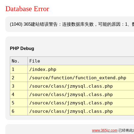
Database Error
(1040) 365建站错误警告：连接数据库失败，可能的原因：1、数
PHP Debug
No.
File
1
/index.php
2
/source/function/function_extend.php
3
/source/class/jzmysql.class.php
4
/source/class/jzmysql.class.php
5
/source/class/jzmysql.class.php
6
/source/class/jzmysql.class.php
www.365jz.com
已经将此