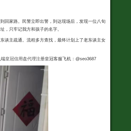
不到回家路。民警立即出警，到达现场后，发现一位八旬
住址，只牢记我方和孩子的名字。
老东谈主疏通。流程多方查找，最终计划上了老东谈主女
机端
皇冠信用盘代理注册
皇冠客服飞机：@seo3687