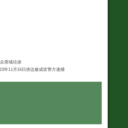
宇大众蓉城论谈
3年11月16日傍边被成皆警方逮捕