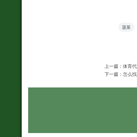
菠菜
上一篇：
体育代
下一篇：
怎么找