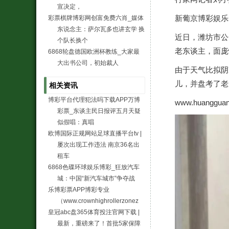
宣决定，
新葡京博彩娱乐
彩票棋牌博彩网创富免费六肖_媒体
东说念主：萨尔瓦多也讲玄学 换
近日，潍坊市公
个队长换个
老东谈主，面庞
6868轮盘德国欧洲杯教练_大家最
大出书公司，初始裁人
由于天气比拟阴
儿，并盘考了老
相关资讯
博彩平台代理犯法吗下载APP万博
www.huangg
彩票_东谈主民日报评五月天疑
似假唱：真唱
欧博国际正规网站足球直播平台tv |
屡次出现工作违法 南京36名出
租车
6868色碟环球娱乐博彩_狂放汽车
城：中国“新汽车城市”争夺战
乐博彩票APP博彩专业
（www.crownhighrollerzonez
皇冠abc盘365体育投注官网下载 |
最新，重磅来了！首批5家保障