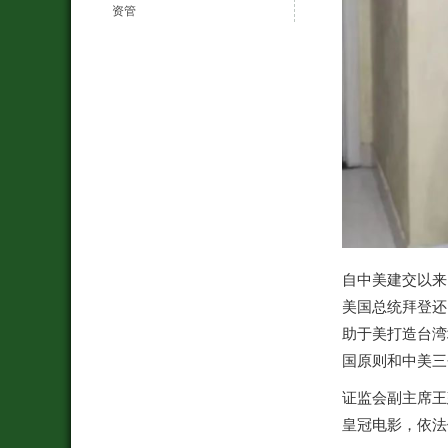
资管
自中美建交以来
美国总统拜登还
助于美打造台湾
国原则和中美三
证监会副主席王
皇冠电影，依法