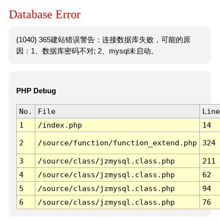
Database Error
(1040) 365建站错误警告：连接数据库失败，可能的原
因：1、数据库密码不对; 2、mysql未启动。
PHP Debug
No.
File
Line
1
/index.php
14
2
/source/function/function_extend.php
324
3
/source/class/jzmysql.class.php
211
4
/source/class/jzmysql.class.php
62
5
/source/class/jzmysql.class.php
94
6
/source/class/jzmysql.class.php
76