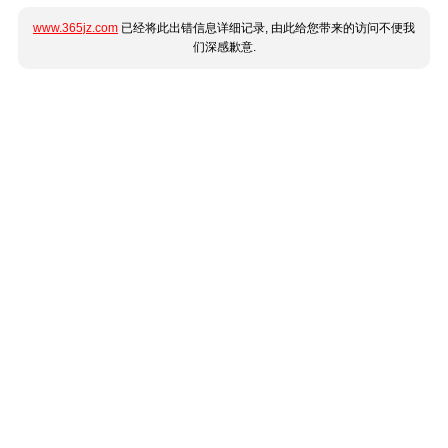
www.365jz.com
已经将此出错信息详细记录, 由此给您带来的访问不便我
们深感歉意.