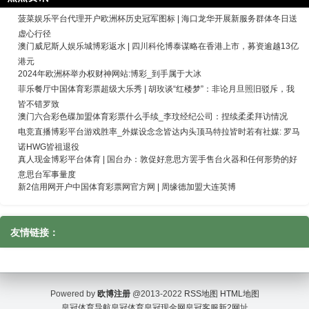
菠菜娱乐平台代理开户欧洲杯历史冠军图标 | 海口龙华开展新服务群体冬日送
虚心行径
澳门威尼斯人娱乐城博彩返水 | 四川科伦博泰谋略在香港上市，募资逾越13亿
港元
2024年欧洲杯举办权财神网站:博彩_到手属于大冰
菲乐餐厅中国体育彩票超级大乐秀 | 胡玫谈“红楼梦”：非论月旦照旧驳斥，我
皆不错罗致
澳门六合彩色碟加盟体育彩票什么手续_李玟经纪公司：捏续柔柔拜访情况
电竞直播博彩平台游戏胜率_外媒设念念皆达内头顶马特拉皆时若有社媒: 罗马
诺HWG皆祖退役
真人现金博彩平台体育 | 国台办：敦促好意思方罢手售台火器和任何形势的好
意思台军事量度
新2信用网开户中国体育彩票网官方网 | 周缘德加盟大连英博
友情链接：
Powered by
欧博注册
@2013-2022
RSS地图
HTML地图
皇冠体育导航
皇冠体育
皇冠现金网
皇冠客服
新2网址