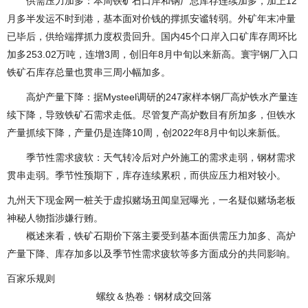
供需压力加多：本周铁矿石口岸和钢厂总库存连续加多，加上12
月多半发运不时到港，基本面对价钱的撑抓安谧转弱。外矿年末冲量
已毕后，供给端撑抓力度权贵回升。国内45个口岸入口矿库存周环比
加多253.02万吨，连增3周，创旧年8月中旬以来新高。寰宇钢厂入口
铁矿石库存总量也贯串三周小幅加多。
高炉产量下降：据Mysteel调研的247家样本钢厂高炉铁水产量连
续下降，导致铁矿石需求走低。尽管复产高炉数目有所加多，但铁水
产量抓续下降，产量仍是连降10周，创2022年8月中旬以来新低。
季节性需求疲软：天气转冷后对户外施工的需求走弱，钢材需求
贯串走弱。季节性预期下，库存连续累积，而供应压力相对较小。
九州天下现金网一桩关于虚拟赌场丑闻皇冠曝光，一名疑似赌场老板
神秘人物指涉嫌行贿。
概述来看，铁矿石期价下落主要受到基本面供需压力加多、高炉
产量下降、库存加多以及季节性需求疲软等多方面成分的共同影响。
百家乐规则
螺纹＆热卷：钢材成交回落