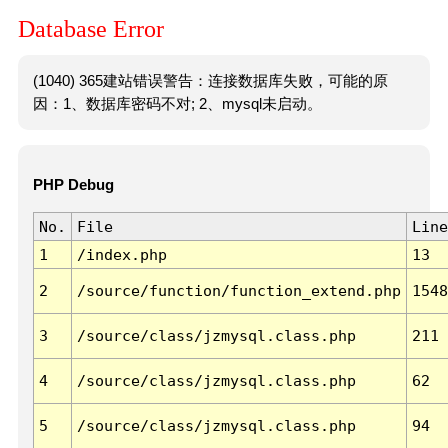
Database Error
(1040) 365建站错误警告：连接数据库失败，可能的原
因：1、数据库密码不对; 2、mysql未启动。
PHP Debug
No.
File
Line
1
/index.php
13
2
/source/function/function_extend.php
1548
3
/source/class/jzmysql.class.php
211
4
/source/class/jzmysql.class.php
62
5
/source/class/jzmysql.class.php
94